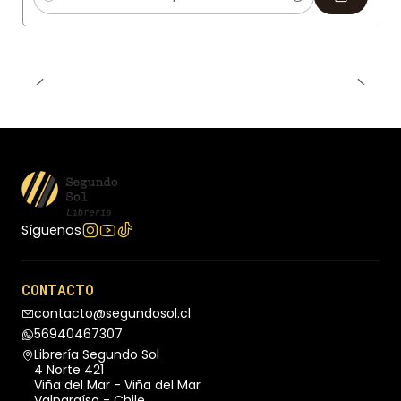
Cantidad
un pensamiento profundo, y es imposible no
apreciar la lucidez en cada frase» (The Observer).
«Un libro inteligente, culto y apasionante» (ABC).
«Un audaz experimento que resultará útil a
muchos» (Marie Claire).
Síguenos
CONTACTO
contacto@segundosol.cl
56940467307
Librería Segundo Sol
4 Norte 421
Viña del Mar - Viña del Mar
Valparaíso - Chile