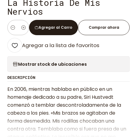
La Historia De Mis
Nervios
Agregar al Carro
Comprar ahora
Cantidad
Agregar a la lista de favoritos
Mostrar stock de ubicaciones
DESCRIPCIÓN
En 2006, mientras hablaba en público en un
homenaje dedicado a su padre, Siri Hustvedt
comenzó a temblar descontroladamente de la
cabeza a los pies. «Mis brazos se agitaban de
forma desmedida. Mis rodillas chocaban una
contra otra. Temblaba como si fuera presa de un
ataque epiléptico. Lo increíble era que no me