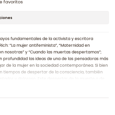
e favoritos
ciones
sayos fundamentales de la activista y escritora
ch: “La mujer antifeminista”, “Maternidad en
na en nosotras” y “Cuando las muertas despertamos”;
n profundidad las ideas de una de las pensadoras más
ar de la mujer en la sociedad contemporánea. Si bien
en tiempos de despertar de la consciencia, también
ntador y doloroso. Este despertar de la muerte o de
a afectado la vida de miles de mujeres, incluso
en. También está afectando la vida de los hombres,
an las demandas contra ellos. La discusión continuará
tema opresivo económico de clase es responsable de
as relaciones hombre/mujer o, si de hecho, el