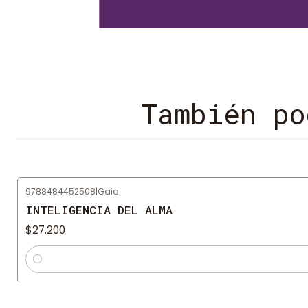
También po
9788484452508
|
Gaia
INTELIGENCIA DEL ALMA
$27.200
Cantidad