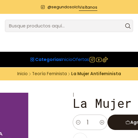
@segundosolcl
Visítanos
Categorías
Inicio
Ofertas
Inicio
Teoría Feminista
La Mujer Antifeminista
|
La Mujer
Agr
Cantidad