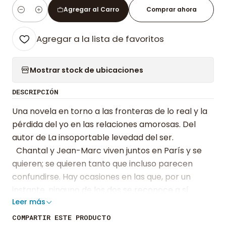
Agregar al Carro
Comprar ahora
Cantidad
Agregar a la lista de favoritos
Mostrar stock de ubicaciones
DESCRIPCIÓN
Una novela en torno a las fronteras de lo real y la
pérdida del yo en las relaciones amorosas. Del
autor de La insoportable levedad del ser.
Chantal y Jean-Marc viven juntos en París y se
quieren; se quieren tanto que incluso parecen
confundirse. Hay ocasiones en las que, por un
instante, ninguno de los dos se reconoce a sí
Leer más
mismo y la identidad del otro se disuelve. Es un
proceso vertiginoso que todo el que ama ha
COMPARTIR ESTE PRODUCTO