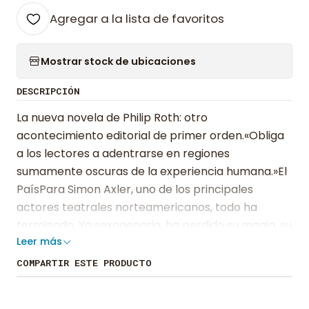
Agregar a la lista de favoritos
Mostrar stock de ubicaciones
DESCRIPCIÓN
La nueva novela de Philip Roth: otro
acontecimiento editorial de primer orden.«Obliga
a los lectores a adentrarse en regiones
sumamente oscuras de la experiencia humana.»El
PaísPara Simon Axler, uno de los principales
actores teatrales norteamericanos, todo ha
terminado. Ya sexagenario, ha perdido su magia, su
Leer más
talento y la seguridad en sí mismo. Imagina que la
gente se ríe de él, no puede fingir que es otra
COMPARTIR ESTE PRODUCTO
persona. Su mujer se ha ido, su público le ha
abandonado, su agente no puede persuadirle de