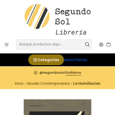
Categorías
Inicio
Ofertas
@segundosolcl
Visítanos
Inicio
Novela Contemporanea
La Humillacion