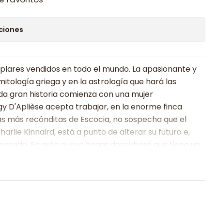
ciones
plares vendidos en todo el mundo. La apasionante y
mitología griega y en la astrología que hará las
Toda gran historia comienza con una mujer
gy D'Aplièse acepta trabajar, en la enorme finca
nas más recónditas de Escocia, no sospecha que el
arlie Kinnaird, está a punto de alterar su futuro e,
 pasado. En este nuevo hogar descubrirá que tiene un
ia de sus antepasados gitanos. Lucía Amaya Albaycín
del Sacromonte, frente a la Alhambra, y la apodaron La
 escrito convertirse en una de las grandes bailarinas
 padre se la lleva a los bares de flamenco de
. Al estallar la Guerra Civil Lucía y su grupo de