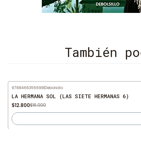
También po
9788466355698
|
Debolsillo
-20%
OFF
LA HERMANA SOL (LAS SIETE HERMANAS 6)
Agotado
$12.800
$16.000