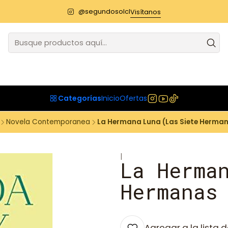
@segundosolcl
Visítanos
Categorías
Inicio
Ofertas
Novela Contemporanea
La Hermana Luna (Las Siete Herman
|
La Herma
Hermanas
Agregar a la lista d