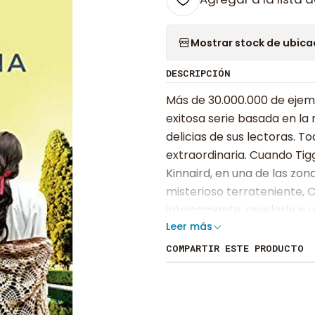
Mostrar stock de ubica
DESCRIPCIÓN
Más de 30.000.000 de ejem
exitosa serie basada en la 
delicias de sus lectoras. 
extraordinaria. Cuando Tig
Kinnaird, en una de las zo
misterioso terrateniente, Ch
irónicamente, revelarle su
Leer más
sexto sentido, una herenc
nació en 1912 en el barrio 
COMPARTIR ESTE PRODUCTO
Candela. En su destino está
de la historia, y por eso su
Barcelona con solo diez años