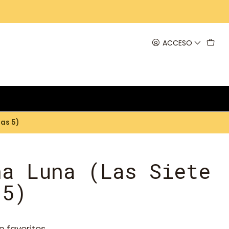
ACCESO
as 5)
na Luna (Las Siete
 5)
e favoritos