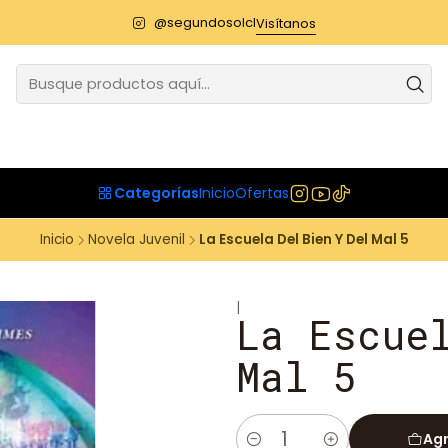
@segundosolcl
Visítanos
Categorías
Inicio
Ofertas
Inicio
Novela Juvenil
La Escuela Del Bien Y Del Mal 5
|
La Escue
Mal 5
Agr