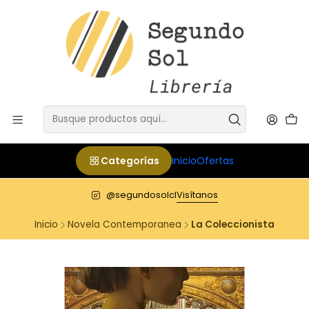
Categorías
Inicio
Ofertas
@segundosolcl
Visítanos
Inicio
Novela Contemporanea
La Coleccionista