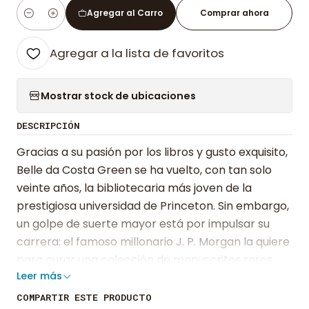
Agregar al Carro
Comprar ahora
Cantidad
Agregar a la lista de favoritos
Mostrar stock de ubicaciones
DESCRIPCIÓN
Gracias a su pasión por los libros y gusto exquisito,
Belle da Costa Green se ha vuelto, con tan solo
veinte años, la bibliotecaria más joven de la
prestigiosa universidad de Princeton. Sin embargo,
un golpe de suerte mayor está por impulsar su
carrera: el famoso millonario J. P. Morgan la quiere
para curar una colección de manuscritos raros,
Leer más
libros y obras de arte que compondrán el corazón
de su biblioteca personal. Así, muy pronto, Belle se
COMPARTIR ESTE PRODUCTO