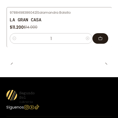
9788498386042
|
Salamandra Bolsillo
-20%
OFF
LA GRAN CASA
$11.200
$14.000
Cantidad
Síguenos