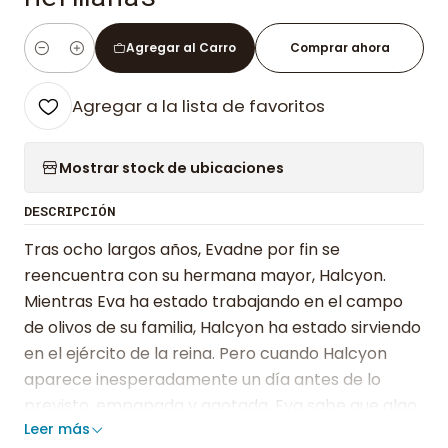
Agregar al Carro
Comprar ahora
Cantidad
Agregar a la lista de favoritos
Mostrar stock de ubicaciones
DESCRIPCIÓN
Tras ocho largos años, Evadne por fin se
reencuentra con su hermana mayor, Halcyon.
Mientras Eva ha estado trabajando en el campo
de olivos de su familia, Halcyon ha estado sirviendo
en el ejército de la reina. Pero cuando Halcyon
aparece inesperadamente un día antes de lo
previsto, empapada y agotada, Eva sabe que algo
Leer más
va muy mal. Halcyon huye de su comandante, que