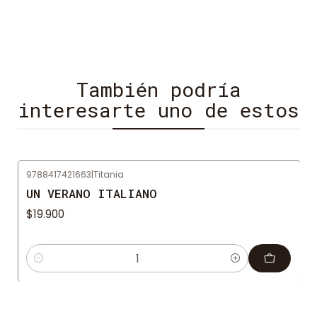
amistad mientras se embarca con toda su clase
en una apasionante gira por el mundo.
También podría
interesarte uno de estos
9788417421663
|
Titania
UN VERANO ITALIANO
$19.900
Cantidad