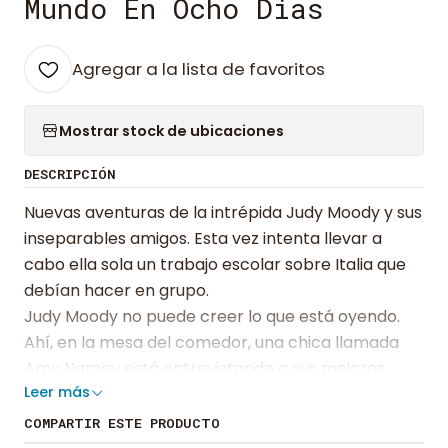
Mundo En Ocho Dias
Agregar a la lista de favoritos
Mostrar stock de ubicaciones
DESCRIPCIÓN
Nuevas aventuras de la intrépida Judy Moody y sus
inseparables amigos. Esta vez intenta llevar a
cabo ella sola un trabajo escolar sobre Italia que
debían hacer en grupo.
Judy Moody no puede creer lo que está oyendo.
Ahí, en la mesa del comedor, una chica llamada
Amy Namey está entrevistando a sus mejores
Leer más
amigos, Rocky y Frank. ¿Será esta chica la nueva
peor enemiga de Judy? ¿O su nueva mejor amiga?
COMPARTIR ESTE PRODUCTO
Judy Moody va a aprender cómo se construye una