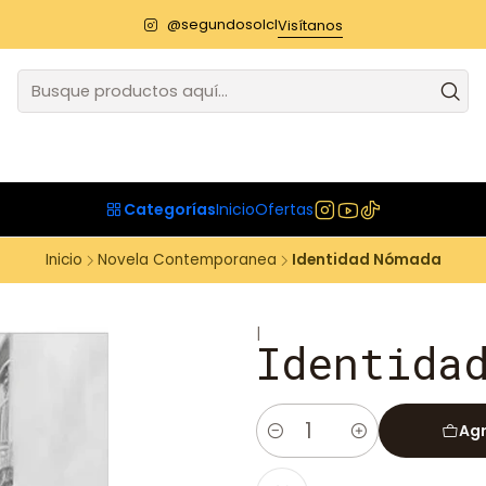
@segundosolcl
Visítanos
Categorías
Inicio
Ofertas
Inicio
Novela Contemporanea
Identidad Nómada
|
Identida
Agr
Cantidad