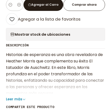
Agregar al Carro
Comprar ahora
Cantidad
Agregar a la lista de favoritos
Mostrar stock de ubicaciones
DESCRIPCIÓN
Historias de esperanza es una obra reveladora de
Heather Morris que complementa su éxito El
tatuador de Auschwitz. En este libro, Morris
profundiza en el poder transformador de las
historias, enfatizando su capacidad para conectar
a las personas y ofrecer esperanza en los
momentos más oscuros.
Leer más
Morris comparte relatos conmovedores de
COMPARTIR ESTE PRODUCTO