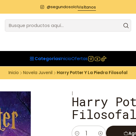
@segundosolcl
Visítanos
Categorías
Inicio
Ofertas
Inicio
Novela Juvenil
Harry Potter Y La Piedra Filosofal
|
Harry Po
Filosofa
Agr