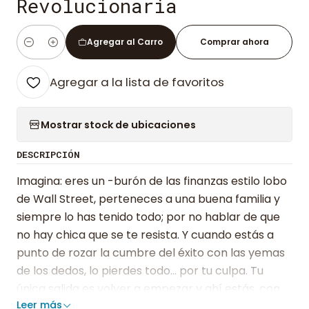
Revolucionaria
Agregar al Carro
Comprar ahora
Cantidad
Agregar a la lista de favoritos
Mostrar stock de ubicaciones
DESCRIPCIÓN
Imagina: eres un -burón de las finanzas estilo lobo
de Wall Street, perteneces a una buena familia y
siempre lo has tenido todo; por no hablar de que
no hay chica que se te resista. Y cuando estás a
punto de rozar la cumbre del éxito con las yemas
de los dedos, lo pierdes todo... por tu culpa. Tu
única salida es volver a empezar y ahí estás, con
Leer más
tu traje esnob, en un polígono industrial en tu