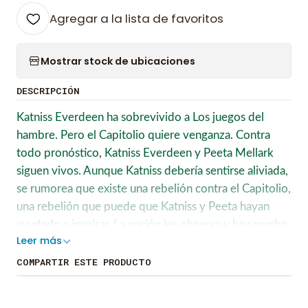
Agregar a la lista de favoritos
Mostrar stock de ubicaciones
DESCRIPCIÓN
Katniss Everdeen ha sobrevivido a Los juegos del
hambre. Pero el Capitolio quiere venganza. Contra
todo pronóstico, Katniss Everdeen y Peeta Mellark
siguen vivos. Aunque Katniss debería sentirse aliviada,
se rumorea que existe una rebelión contra el Capitolio,
una rebelión que puede que Katniss y Peeta hayan
ayudado a inspirar. La nación les observa y hay mucho
Leer más
en juego. Un movimiento en falso y las consecuencias
serán inimaginables.
COMPARTIR ESTE PRODUCTO