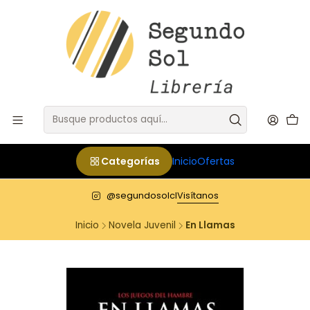
Categorías
Inicio
Ofertas
@segundosolcl
Visítanos
Inicio
Novela Juvenil
En Llamas