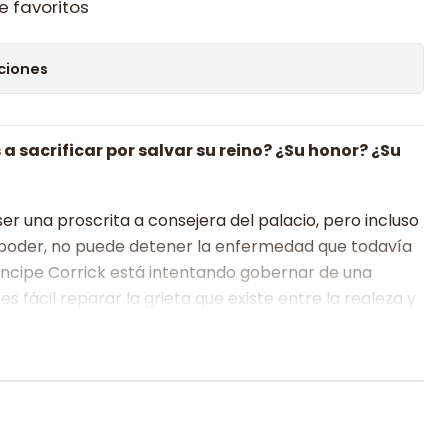
e favoritos
ciones
a sacrificar por salvar su reino? ¿Su honor? ¿Su
r una proscrita a consejera del palacio, pero incluso
 poder, no puede detener la enfermedad que todavía
íncipe Corrick está intentando gobernar de una
s fácil reparar la grieta que existe entre la realeza y
iendo entre Tessa y el.
r de luna agotándose, Tessa se embarca con el
 incierto al misterioso reino vecino de Ostriarty. Esta
nidad para salvar a la gente de Kandala, pero
culable tanto para Tessa como para el príncipe,