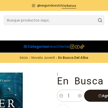
@segundosolcl
Visítanos
Categorías
Inicio
Ofertas
Inicio
Novela Juvenil
En Busca Del Alba
|
En Busca
Agr
Cantidad