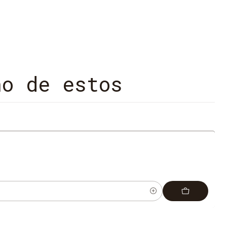
peligrosas y se enfrentan a los sentimientos que
Nadie es quien parece ser, y las consecuencias serán
.
se y defender el alba.
no de estos