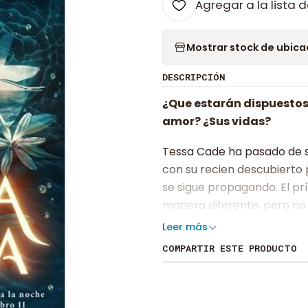
Agregar a la lista d
Mostrar stock de ubica
DESCRIPCIÓN
¿Que estarán dispuestos 
amor? ¿Sus vidas?
Tessa Cade ha pasado de se
con su recien descubierto
se sigue propagando. El pr
manera diferente, pero no e
el pueblo; ni la que va crec
Leer más
COMPARTIR ESTE PRODUCTO
Con los suministros de flo
príncipe Corrick en un viaje
podría ser su única oportu
supondría un peligro incal