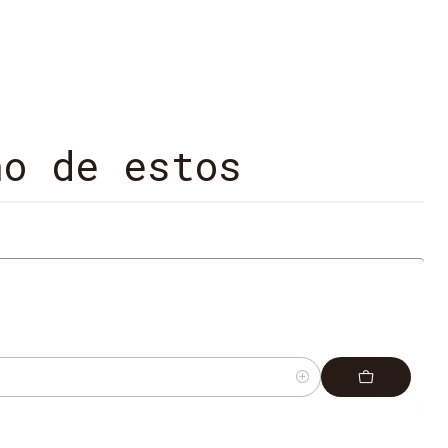
ible manera de narrar y por su rigor histórico
no de estos