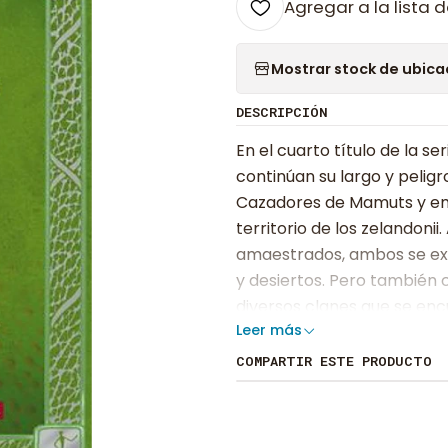
Agregar a la lista d
Mostrar stock de ubica
DESCRIPCIÓN
En el cuarto título de la s
continúan su largo y peligr
Cazadores de Mamuts y empr
territorio de los zelandon
amaestrados, ambos se expo
y desiertos. Pero también 
diversos clanes que se enc
Leer más
Auel están excelentemente 
estudió en la Portland State
COMPARTIR ESTE PRODUCTO
títulos honoríficos de la U
Actualmente vive en Oregon,
tema favorito. Las seis novel