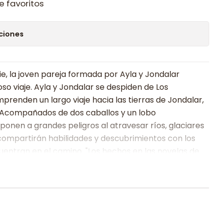
e favoritos
ciones
erie, la joven pareja formada por Ayla y Jondalar
oso viaje. Ayla y Jondalar se despiden de Los
enden un largo viaje hacia las tierras de Jondalar,
ii. Acompañados de dos caballos y un lobo
nen a grandes peligros al atravesar ríos, glaciares
compartirán habilidades y descubrimientos con los
uentran en el camino. "Los hechos en las novelas de
investigados". Stern. Jean M. Auel (Chicago, 1936)
 University y en la University of Portland. Ha recibido
niversity of Maine y del Mount Vernon College.
 dedicada a la investigación de la Prehistoria, su
as de la serie "Los Hijos de la tierra" han sido