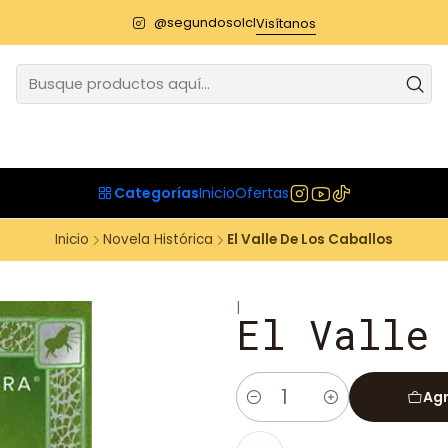
@segundosolcl
Visítanos
Categorías
Inicio
Ofertas
Inicio
Novela Histórica
El Valle De Los Caballos
|
El Valle
Agr
Cantidad