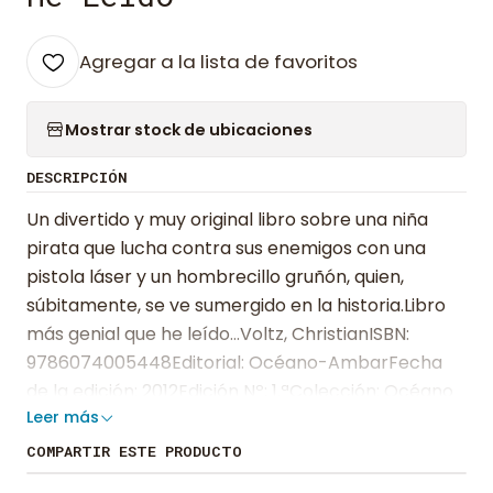
Agregar a la lista de favoritos
Mostrar stock de ubicaciones
DESCRIPCIÓN
Un divertido y muy original libro sobre una niña
pirata que lucha contra sus enemigos con una
pistola láser y un hombrecillo gruñón, quien,
súbitamente, se ve sumergido en la historia.Libro
más genial que he leído...Voltz, ChristianISBN:
9786074005448Editorial: Océano-AmbarFecha
de la edición: 2012Edición Nº: 1.ªColección: Océano
Leer más
TravesíaIdiomas: EspañolEncuadernación: Tapa
duraDimensiones: 14,5 x 19,5 cmNº Pág.: 36
COMPARTIR ESTE PRODUCTO