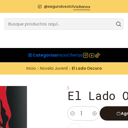
@segundosolcl
Visítanos
Categorías
Inicio
Ofertas
Inicio
Novela Juvenil
El Lado Oscuro
|
El Lado 
Agr
Cantidad