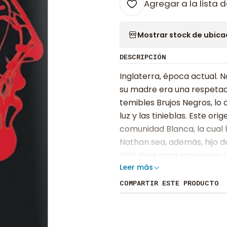
Agregar a la lista d
Mostrar stock de ubica
DESCRIPCIÓN
Inglaterra, época actual.
su madre era una respetada
temibles Brujos Negros, lo 
luz y las tinieblas. Este o
comunidad Blanca, la cual 
Nathan sea, además, hijo d
sólo sirve para empeorar su
Leer más
decidido someterlo a un co
imponga. No obstante, lle
COMPARTIR ESTE PRODUCTO
el dueño de su destino: ser
420