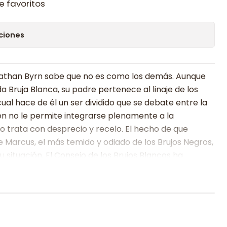
e favoritos
ciones
 Nathan Byrn sabe que no es como los demás. Aunque
 Bruja Blanca, su padre pertenece al linaje de los
cual hace de él un ser dividido que se debate entre la
rigen no le permite integrarse plenamente a la
lo trata con desprecio y recelo. El hecho de que
e Marcus, el más temido y odiado de los Brujos Negros,
 situación. El Consejo de los Brujos Blancos ha
ntrol brutal para evitar que su lado sombrío se
ga el momento en el que Nathan decide convertirse en
á él y nadie más quien determine su camino. Paginas: