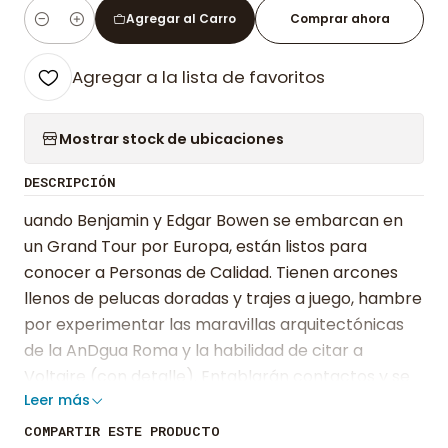
Agregar al Carro
Comprar ahora
Cantidad
Agregar a la lista de favoritos
Mostrar stock de ubicaciones
DESCRIPCIÓN
uando Benjamin y Edgar Bowen se embarcan en
un Grand Tour por Europa, están listos para
conocer a Personas de Calidad. Tienen arcones
llenos de pelucas doradas y trajes a juego, hambre
por experimentar las maravillas arquitectónicas
de la AnDgua Roma y la habilidad de citar a
Voltaire (con detalle). Entablarán contactos y se
Leer más
establecerán en la alta sociedad, justo como su
madre había planeado. Pero pronto se hace
COMPARTIR ESTE PRODUCTO