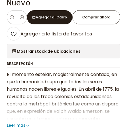
Nuevo
Agregar al Carro
Comprar ahora
Cantidad
Agregar a la lista de favoritos
Mostrar stock de ubicaciones
DESCRIPCIÓN
El momento estelar, magistralmente contado, en
que la humanidad supo que todos los seres
humanos nacen libres e iguales. En abril de 1775, la
revuelta de las trece colonias estadounidenses
contra la metrópoli británica fue como un disparo
que, en expresión de Ralph Waldo Emerson, se
escuchó en el mundo entero: comenzaba
Leer más
entonces una guerra que en pocos años condujo a