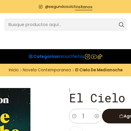
@segundosolcl
Visítanos
Categorías
Inicio
Ofertas
Inicio
Novela Contemporanea
El Cielo De Medianoche
|
El Cielo
Agr
Cantidad