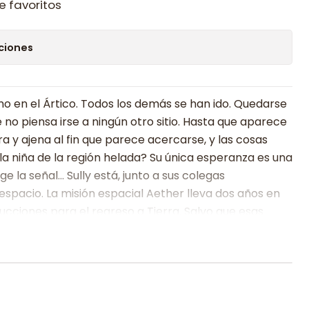
e favoritos
ciones
mo en el Ártico. Todos los demás se han ido. Quedarse
 no piensa irse a ningún otro sitio. Hasta que aparece
ra y ajena al fin que parece acercarse, y las cosas
 niña de la región helada? Su única esperanza es una
e la señal... Sully está, junto a sus colegas
espacio. La misión espacial Aether lleva dos años en
ucciones para el regreso a Tierra. Salvo que esas
lo hay silencio. ¿Por qué todo el mundo en la Tierra
Puede que, a estas alturas, Augie y Sully sean las
una radio. Si tan solo consiguiesen contactar, tal vez
otro. Tal vez, con suerte, Sully e Iris podrían volver a
suya.