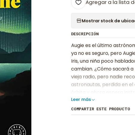
Agregar a la lista d
Mostrar stock de ubica
DESCRIPCIÓN
Augie es el último astróno
ya no es seguro, pero Augie
Iris, una niña poco hablado
cambian. ¿Cómo sacará a la
vieja radio, pero nadie recog
astronautas, perdida en el 
órbita y ahora espera instr
Leer más
instrucciones no llegan, so
parece haber desaparecido?
COMPARTIR ESTE PRODUCTO
únicas personas delante de 
lograsen ayudarse el uno al 
casa. Y Augie encontrar la 