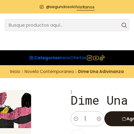
@segundosolcl
Visítanos
Categorías
Inicio
Ofertas
Inicio
Novela Contemporanea
Dime Una Adivinanza
|
Dime Una
Agr
Cantidad