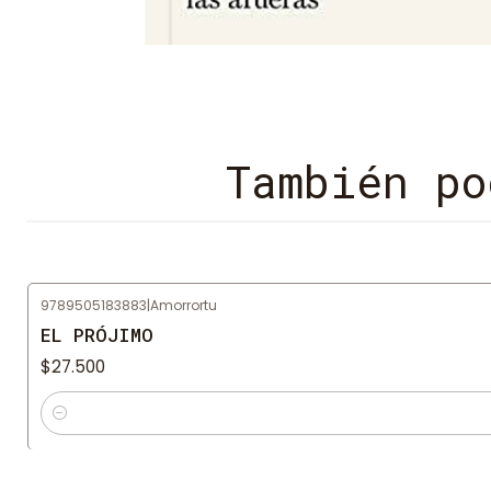
También po
9789505183883
|
Amorrortu
EL PRÓJIMO
$27.500
Cantidad