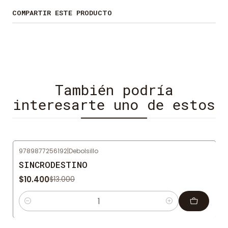
amante de la vida que busque nuevas
COMPARTIR ESTE PRODUCTO
perspectivas sobre este mundo.
También podría
interesarte uno de estos
9789877256192
|
Debolsillo
-20%
OFF
SINCRODESTINO
$10.400
$13.000
Cantidad