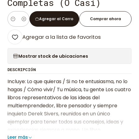
Completas (O Casi)
Agregar al Carro
Comprar ahora
Cantidad
Agregar a la lista de favoritos
Mostrar stock de ubicaciones
DESCRIPCIÓN
Incluye: Lo que quieras / Si no te entusiasma, no lo
hagas / Cómo vivir/ Tu música, tu gente Los cuatro
libros representativos de las ideas del
multiemprendedor, libre pensador y siempre
inquieto Derek Sivers, reunidos en un único
ejemplar para tener todos sus consejos, ideas y
experiencias siempre a mano. Un libro
Leer más
indispensable para todo emprendedor,creativo y