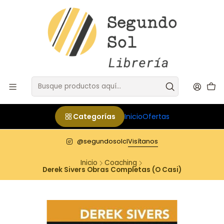
Categorías
Inicio
Ofertas
@segundosolcl
Visítanos
Inicio
Coaching
Derek Sivers Obras Completas (O Casi)