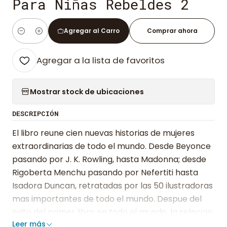
Para Niñas Rebeldes 2
Agregar al Carro
Comprar ahora
Cantidad
Agregar a la lista de favoritos
Mostrar stock de ubicaciones
DESCRIPCIÓN
El libro reune cien nuevas historias de mujeres
extraordinarias de todo el mundo. Desde Beyonce
pasando por J. K. Rowling, hasta Madonna; desde
Rigoberta Menchu pasando por Nefertiti hasta
Isadora Duncan, retratadas por las 50 ilustradoras
mas importantes de todo el mundo. Despue del
exito del primer libro en todo el mundo, la seleccio
Leer más
de historias de este segundo volumen fue