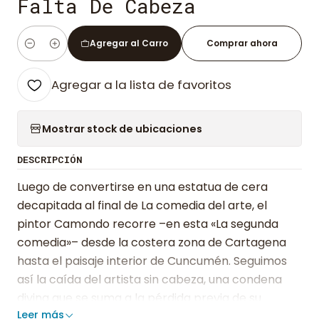
Falta De Cabeza
Agregar al Carro
Comprar ahora
Cantidad
Agregar a la lista de favoritos
Mostrar stock de ubicaciones
DESCRIPCIÓN
Luego de convertirse en una estatua de cera
decapitada al final de La comedia del arte, el
pintor Camondo recorre –en esta «La segunda
comedia»– desde la costera zona de Cartagena
hasta el paisaje interior de Cuncumén. Seguimos
así la caída del artista sin cabeza, una condena
divina que se suma a la pérdida previa de su
Leer más
genialidad. Devuelto a la vida de forma