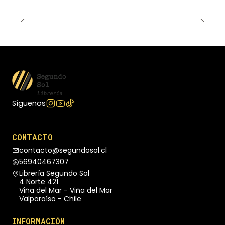
atrapado en aspiraciones que no son sueños
reales, caer presas de los mitos que nos impiden
alcanzar nuestras metas, dejarnos dominar por el
miedo que nos impide pasar a la acción- y
comparte los secretos para superarlos. Conseguir
un trabajo prospero no implica sacrificar tus
sueños y pasiones. Este libro te enseñara como
lograrlo.
Síguenos
CONTACTO
contacto@segundosol.cl
56940467307
Librería Segundo Sol
4 Norte 421
Viña del Mar - Viña del Mar
Valparaíso - Chile
INFORMACIÓN