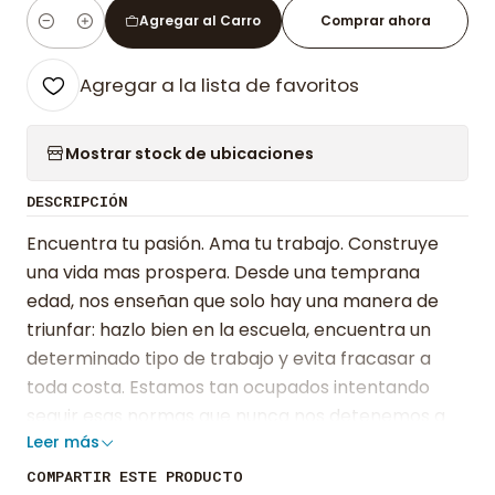
Agregar al Carro
Comprar ahora
Cantidad
Agregar a la lista de favoritos
Mostrar stock de ubicaciones
DESCRIPCIÓN
Encuentra tu pasión. Ama tu trabajo. Construye
una vida mas prospera. Desde una temprana
edad, nos enseñan que solo hay una manera de
triunfar: hazlo bien en la escuela, encuentra un
determinado tipo de trabajo y evita fracasar a
toda costa. Estamos tan ocupados intentando
seguir esas normas que nunca nos detenemos a
Leer más
preguntarnos: ¿Cuál es mi propósito? ¿Es ese
empleo de 9 a 17h lo que realmente quiero? ¿Qué
COMPARTIR ESTE PRODUCTO