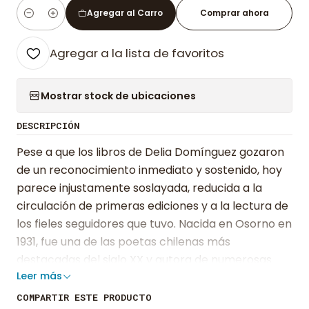
Agregar al Carro
Comprar ahora
Cantidad
Agregar a la lista de favoritos
Mostrar stock de ubicaciones
DESCRIPCIÓN
Pese a que los libros de Delia Domínguez gozaron
de un reconocimiento inmediato y sostenido, hoy
parece injustamente soslayada, reducida a la
circulación de primeras ediciones y a la lectura de
los fieles seguidores que tuvo. Nacida en Osorno en
1931, fue una de las poetas chilenas más
destacadas del siglo XX y autora de numerosas
Leer más
publicaciones. En este, su quinto poemario, se
distancia del lirismo predominante de sus
COMPARTIR ESTE PRODUCTO