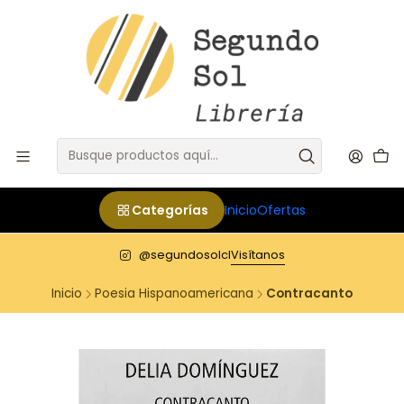
Categorías
Inicio
Ofertas
@segundosolcl
Visítanos
Inicio
Poesia Hispanoamericana
Contracanto