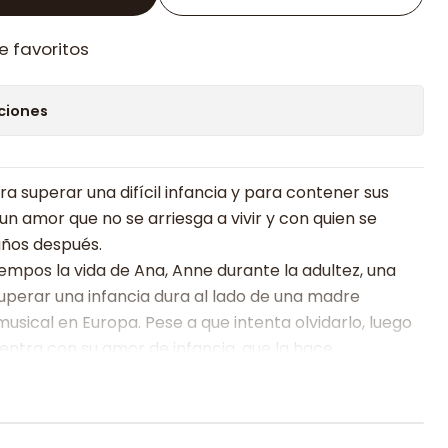
e favoritos
ciones
ara superar una difícil infancia y para contener sus
un amor que no se arriesga a vivir y con quien se
ños después.
iempos la vida de Ana, Anne durante la adultez, una
 superar una infancia dura al lado de una madre
usical en Europa. Pese a que intenta olvidarlo, luego
ntra con su amor de infancia, que la hace
ompleto.