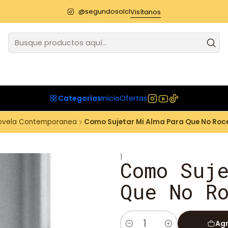
@segundosolcl
Visítanos
Categorías
Inicio
Ofertas
ovela Contemporanea
Como Sujetar Mi Alma Para Que No Roc
|
Como Suj
Que No R
Agr