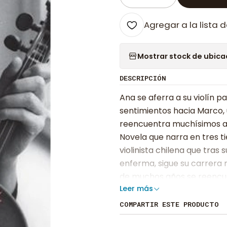
Cantidad
Agregar a la lista d
Mostrar stock de ubica
DESCRIPCIÓN
Ana se aferra a su violín p
sentimientos hacia Marco, 
reencuentra muchísimos a
Novela que narra en tres t
violinista chilena que tras
enferma, sigue su carrera m
de muchos años se reencue
Leer más
cuestionarse su vida por c
COMPARTIR ESTE PRODUCTO