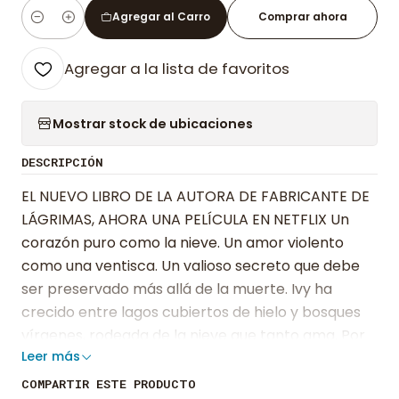
Agregar al Carro
Comprar ahora
Cantidad
Agregar a la lista de favoritos
Mostrar stock de ubicaciones
DESCRIPCIÓN
EL NUEVO LIBRO DE LA AUTORA DE FABRICANTE DE
LÁGRIMAS, AHORA UNA PELÍCULA EN NETFLIX Un
corazón puro como la nieve. Un amor violento
como una ventisca. Un valioso secreto que debe
ser preservado más allá de la muerte. Ivy ha
crecido entre lagos cubiertos de hielo y bosques
vírgenes, rodeada de la nieve que tanto ama. Por
Leer más
eso, cuando se queda huérfana y se ve obligada a
trasladarse a California, no puede dejar de pensar
COMPARTIR ESTE PRODUCTO