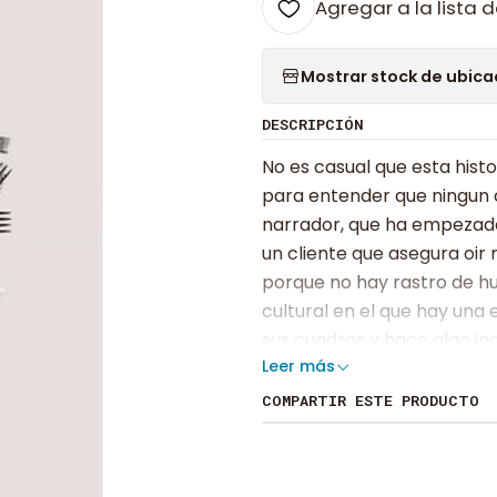
Agregar a la lista d
Mostrar stock de ubica
DESCRIPCIÓN
No es casual que esta histo
para entender que ningun c
narrador, que ha empezado
un cliente que asegura oir
porque no hay rastro de hu
cultural en el que hay una e
sus cuadros y hace algo ina
Leer más
atrapado por esa accion, qu
dependencia con limites to
COMPARTIR ESTE PRODUCTO
los turbios tejemanejes de
ser admitido.Al frente del 
Ventura. Y entre el amor n