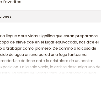
e favoritos
ciones
ria llegue a sus vidas. Significa que estan preparados
opo de nieve cae en el lugar equivocado, nos dice el
 a trabajar como plomero. De camino a la casa de
 ruido de agua en una pared una fuga fantasma,
medad, se detiene ante la cristalera de un centro
xposicion. En la sala vacia, la artista descuelga uno de
udito. La artista se llama Clara, y el narrador queda
e sera el inicio de una historia de amor y
rturantes. Al mismo tiempo, el protagonista descubre
 la cupula del gremio de plomeros, en el que acaba de
gremio, que se reune en el bar Platon, esta el poderoso
o correspondido y las corruptelas destapadas, se