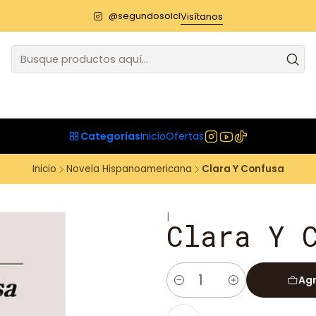
@segundosolcl
Visítanos
Categorías
Inicio
Ofertas
Inicio
Novela Hispanoamericana
Clara Y Confusa
|
Clara Y 
Agr
Cantidad