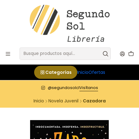
Categorías
Inicio
Ofertas
@segundosolcl
Visítanos
Inicio
Novela Juvenil
Cazadora