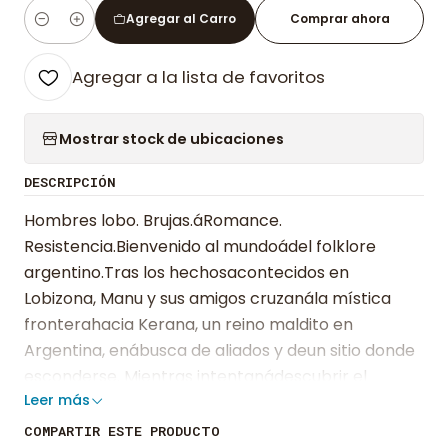
Agregar al Carro
Comprar ahora
Cantidad
Agregar a la lista de favoritos
Mostrar stock de ubicaciones
DESCRIPCIÓN
Hombres lobo. Brujas.áRomance.
Resistencia.Bienvenido al mundoádel folklore
argentino.Tras los hechosacontecidos en
Lobizona, Manu y sus amigos cruzanála mística
fronterahacia Kerana, un reino maldito en
Argentina, enábusca de aliados y deun sitio donde
esconderse. Mientras intentanádescubrir el
Leer más
paradero del Aquelarre (una mítica manada de la
resistenciaáque quizás ni siquiera existe), los
COMPARTIR ESTE PRODUCTO