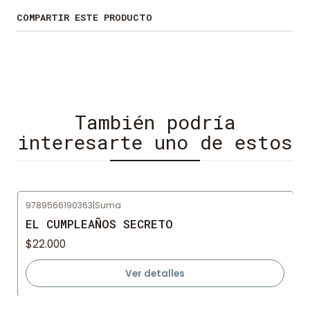
poco en esa carta no exenta de sorpresas.
COMPARTIR ESTE PRODUCTO
También podría
interesarte uno de estos
9789566190363
|
Suma
Agotado
EL CUMPLEAÑOS SECRETO
$22.000
Ver detalles