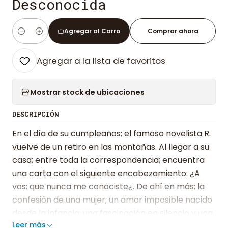
Desconocida
Agregar al Carro
Comprar ahora
Cantidad
Agregar a la lista de favoritos
Mostrar stock de ubicaciones
DESCRIPCIÓN
En el día de su cumpleaños; el famoso novelista R.
vuelve de un retiro en las montañas. Al llegar a su
casa; entre toda la correspondencia; encuentra
una carta con el siguiente encabezamiento: ¿A
vos; que nunca me conociste¿. De ahí en más; la
confesión de una mujer; un amor imposible nacido
desde la infancia; una fascinación en silencio y una
Leer más
devoción no correspondida se van develando de a