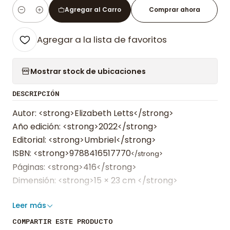
Agregar al Carro
Comprar ahora
Cantidad
Agregar a la lista de favoritos
Mostrar stock de ubicaciones
DESCRIPCIÓN
Autor: <strong>Elizabeth Letts</strong>
Año edición: <strong>2022</strong>
Editorial: <strong>Umbriel</strong>
ISBN: <strong>9788416517770
</strong>
Páginas: <strong>416</strong>
Dimensión: <strong>15 × 23 cm </strong>
Leer más
<strong>
«Nuestra Dorothy no es de carne y hueso, Está
hecha de papel y lápiz, de palabras y frases, Pero tiene una
COMPARTIR ESTE PRODUCTO