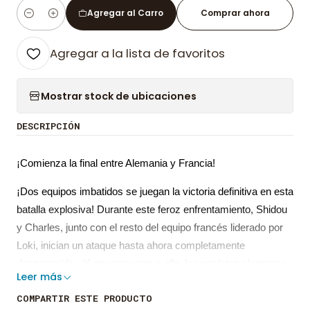
Agregar al Carro
Comprar ahora
Cantidad
Agregar a la lista de favoritos
Mostrar stock de ubicaciones
DESCRIPCIÓN
¡Comienza la final entre Alemania y Francia!
¡Dos equipos imbatidos se juegan la victoria definitiva en esta
batalla explosiva! Durante este feroz enfrentamiento, Shidou
y Charles, junto con el resto del equipo francés liderado por
Loki, inician un ataque hasta ahora completamente
desconocido. ¡Y, en respuesta a ello, los egoístas alemanes,
Leer más
ya a punto de despertar, reaccionan con un contraataque
COMPARTIR ESTE PRODUCTO
para tratar de detener la ofensiva de Francia!