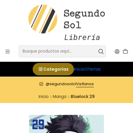
Categorías
Inicio
Ofertas
@segundosolcl
Visítanos
Inicio
Manga
Bluelock 29