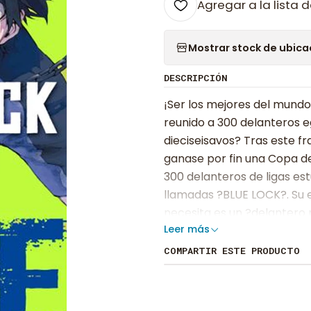
Agregar a la lista d
Mostrar stock de ubica
DESCRIPCIÓN
¡Ser los mejores del mundo
reunido a 300 delanteros e
dieciseisavos? Tras este f
ganase por fin una Copa de
300 delanteros de ligas es
llamadas ?BLUE LOCK?. Su e
necesita es un ?delantero 
Leer más
desconocido delantero, Yoi
esos egoístas capaces de a
COMPARTIR ESTE PRODUCTO