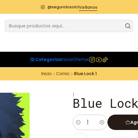
@segundosolcl
Visítanos
Categorías
Inicio
Ofertas
Inicio
Comic
Blue Lock 1
|
Blue Loc
Agr
Cantidad