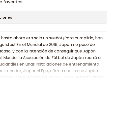
e favoritos
ciones
 hasta ahora era solo un sueño! ¡Para cumplirlo, han
goístas! En el Mundial de 2018, Japón no pasó de
racaso, y con la intención de conseguir que Japón
l Mundo, la Asociación de Fútbol de Japón reunió a
tudiantiles en unas instalaciones de entrenamiento
ntrenador, Jinpachi Ego, afirma que lo que Japón
movido por el egoísmo?. Poco a poco, el hasta ahora
chi Isagi, y sus compañeros, irán convirtiéndose en
lcanzar la victoria.