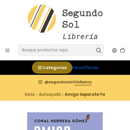
Categorías
Inicio
Ofertas
@segundosolcl
Visítanos
Inicio
Autoayuda
Amiga Separate Ya