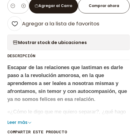
Agregar al Carro
Comprar ahora
Cantidad
Agregar a la lista de favoritos
Mostrar stock de ubicaciones
DESCRIPCIÓN
Escapar de las relaciones que lastiman es darle
paso a la revolución amorosa, en la que
aprendemos a ser leales a nosotras mismas y
afrontamos, sin temor y con autocompasión, que
ya no somos felices en esa relación.
«¿Cómo le digo que me quiero separar?, ¿qué hago
para reinventarme y disfrutar de mi tiempo libre?,
Leer más
¿algún día volveré a sentirme disponible para el
COMPARTIR ESTE PRODUCTO
amor y la intimidad sexual?».