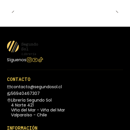
importar la decisión que tomes, otras formas de
amar siempre son posibles y tú siempre volverás a
florecer.
Síguenos
CONTACTO
contacto@segundosol.cl
56940467307
Librería Segundo Sol
4 Norte 421
Viña del Mar - Viña del Mar
Valparaíso - Chile
INFORMACIÓN