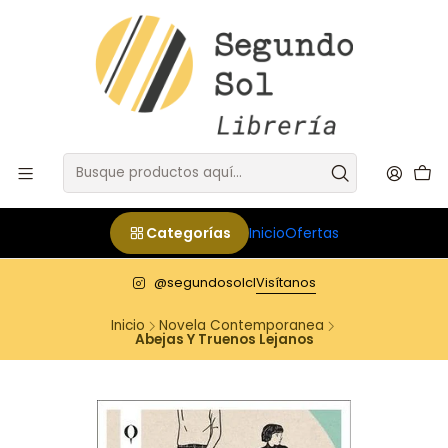
Categorías
Inicio
Ofertas
@segundosolcl
Visítanos
Inicio
Novela Contemporanea
Abejas Y Truenos Lejanos