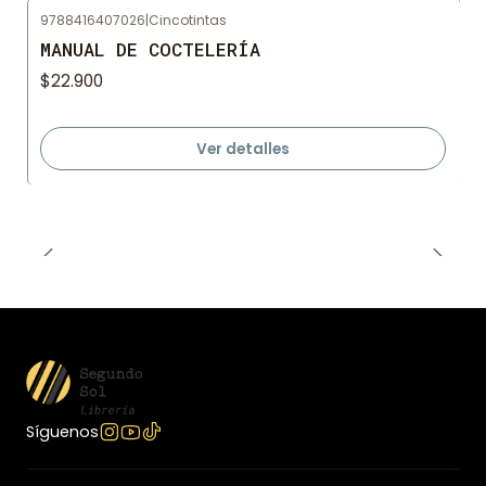
9788416407026
|
Cincotintas
Agotado
MANUAL DE COCTELERÍA
$22.900
Ver detalles
Síguenos